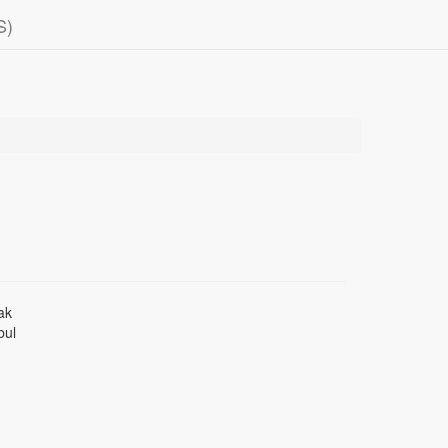
S)
ak
bul